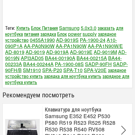
Теги:
Купить
Блок Питания
Samsung
5.0x3.0
заказать
для
ноутбука
питания
зарядка
Блок
power
supply
зарядное
устройство
0455A1990
AD-9019S
PA-1900-24
A10-
090P1A
AA-PA0N90W
AA-PA1N90W
AA-PA1N90W/E
AD-8019
AD-9019
AD-9019A
AD-9019E
AD-9019M
AD-
9019N
API3AD05
BA44-00190A
BA44-00215A
BA44-
00233A
BA44-00244A
PA-1900-08S
SADP-90FH
SADP-
90FH/B
SM1910
SPA-P20
SPA-T10
SPA-V20E
зарядное
устройство купить
зарядка для ноутбука купить
зарядное для
ноутбука купить
Рекомендуем посмотреть
Клавиатура для ноутбука
Samsung E352 E452 P530
P580 R519 R523 R525 R528
R530 R538 R540 RV508