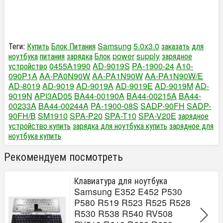
Теги:
Купить
Блок Питания
Samsung
5.0x3.0
заказать
для
ноутбука
питания
зарядка
Блок
power
supply
зарядное
устройство
0455A1990
AD-9019S
PA-1900-24
A10-
090P1A
AA-PA0N90W
AA-PA1N90W
AA-PA1N90W/E
AD-8019
AD-9019
AD-9019A
AD-9019E
AD-9019M
AD-
9019N
API3AD05
BA44-00190A
BA44-00215A
BA44-
00233A
BA44-00244A
PA-1900-08S
SADP-90FH
SADP-
90FH/B
SM1910
SPA-P20
SPA-T10
SPA-V20E
зарядное
устройство купить
зарядка для ноутбука купить
зарядное для
ноутбука купить
Рекомендуем посмотреть
Клавиатура для ноутбука
Samsung E352 E452 P530
P580 R519 R523 R525 R528
R530 R538 R540 RV508