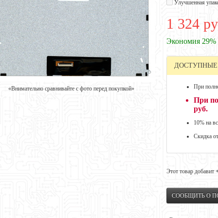
Улучшенная упак
1 324 ру
Экономия 29%
ДОСТУПНЫЕ
При полно
«Внимательно сравнивайте с фото перед покупкой»
При по
руб.
10% на вс
Скидка о
Этот товар добавит
СООБЩИТЬ О 