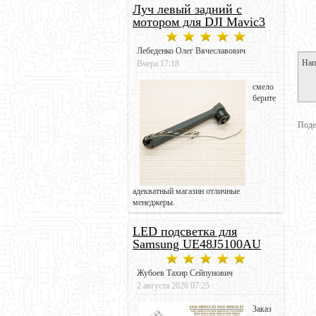
Луч левый задний с
мотором для DJI Mavic3
Лебеденко Олег Вячеславович
Нап
Вчера 17:18
смело
берите
Поде
адекватный магазин отличные
менеджеры.
LED подсветка для
Samsung UE48J5100AU
Жубоев Тахир Сейпунович
2 августа 2026 07:25
Заказ