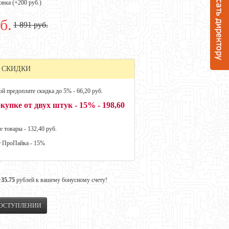
овка (+
200 руб.
)
б.
1 891 руб.
 СКИДКИ
й предоплате скидка до 5% - 66,20 руб.
купке от двух штук - 15% - 198,60
е товары - 132,40 руб.
т ПроПайка - 15%
+35.75
рублей к вашему бонусному счету!
ПОСТУПЛЕНИИ