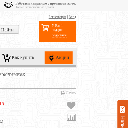
Работаем напрямую с производителем.
Только качественные детали
Регистрация
|
Вход
У Вас 1
подарок
подробнее
Как купить
Акции
 HSD097DF30P36X
Печать
15
б.
)