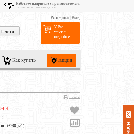
Работаем напрямую с производителем.
Только качественные детали
Регистрация
|
Вход
У Вас 1
подарок
подробнее
Как купить
Акции
G
Печать
04-4
б.
)
овка (+
200 руб.
)