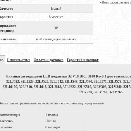
высота
«Возможны разные ре
Качество
Новый
арантия
6 месяцев
пряжение
3В
ветодиода
имечание
по 8 светодиодов на планке
ор
Написать отзыв
Оплата и доставка
Гарантия и возврат
Линейка светодиодной LED подсветки 32 V18 DRT 3148 Rev0.1 для телевизора 
32LJ522, 32LJ523, 32LJ525, 32LJ542, 32LJ548, 32LJ570, 32LJ571, 32LJ573, 32LJ
32LJ6100, 32LJ610, 32LJ616, 32LJ618, 32LJ622, 32LK510, 32LV303, 32LV340, 32L
32LV760, 32LV762, 32LV765
Внимательно сравнивайте характеристики и внешний вид перед заказом
Комплектация
1 планка
Качество
Новый
Гарантия
6 месяцев