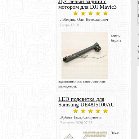
Луч левый задний с
мотором для DJI Mavic3
Лебеденко Олег Вячеславович
Вчера 17:18
смело
берите
адекватный магазин отличные
менеджеры.
LED подсветка для
Samsung UE48J5100AU
Жубоев Тахир Сейпунович
2 августа 2026 07:25
Заказ