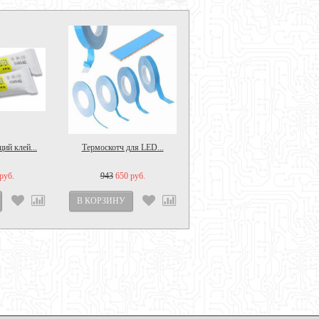
ий клей...
Термоскотч для LED...
руб.
943
650 руб.