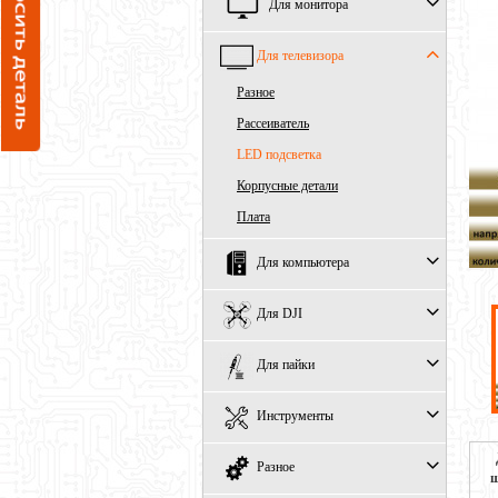
Для монитора
Для телевизора
Разное
Рассеиватель
LED подсветка
Корпусные детали
Плата
Для компьютера
Для DJI
Для пайки
Инструменты
Разное
ш