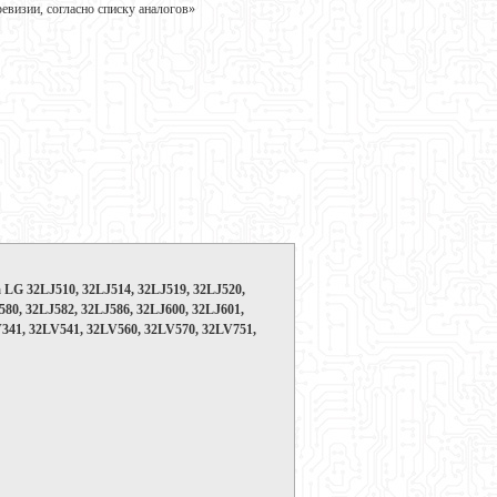
визии, согласно списку аналогов»
LG 32LJ510, 32LJ514, 32LJ519, 32LJ520,
580, 32LJ582, 32LJ586, 32LJ600, 32LJ601,
V341, 32LV541, 32LV560, 32LV570, 32LV751,