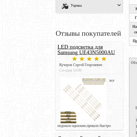
Уценка
Г
На
Отзывы покупателей
с
Пр
LED подсветка для
Samsung UE43N5000AU
Обз
Кучеров Сергей Георгиевич
Сегодня 14:08
все
подошло идеально,пришло быстро.