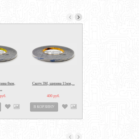
рина 8мм,
Скотч 3M, ширина 11мм,...
Клей для тачскринов B-7000,...
..
руб.
400 руб.
532
425 руб.