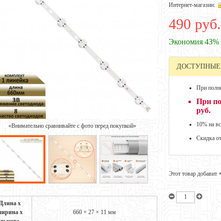
Интернет-магазин:
490 руб.
Экономия 43%
ДОСТУПНЫЕ
При полно
При по
руб.
10% на вс
«Внимательно сравнивайте с фото перед покупкой»
Скидка о
Этот товар добавит
Длина х
ирина х
660 × 27 × 11 мм