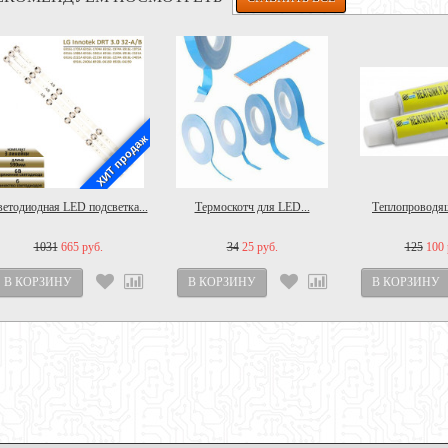
ХИТ продаж
етодиодная LED подсветка...
Термоскотч для LED...
Теплопроводящ
1031
665 руб.
34
25 руб.
125
100 