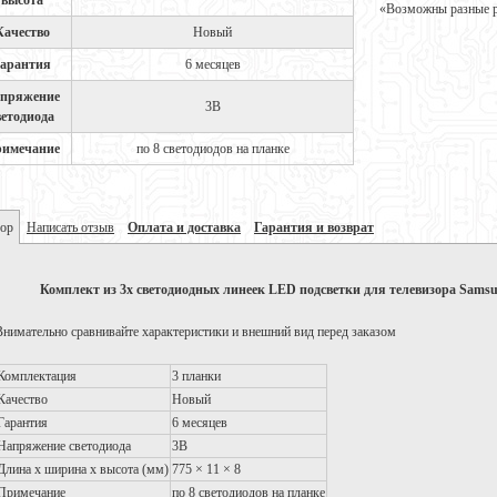
высота
«Возможны разные ре
Качество
Новый
арантия
6 месяцев
пряжение
3В
ветодиода
имечание
по 8 светодиодов на планке
ор
Написать отзыв
Оплата и доставка
Гарантия и возврат
Комплект из 3х светодиодных линеек LED подсветки для телевизора S
Внимательно сравнивайте характеристики и внешний вид перед заказом
Комплектация
3 планки
Качество
Новый
Гарантия
6 месяцев
Напряжение светодиода
3В
Длина х ширина х высота (мм)
775 × 11 × 8
Примечание
по 8 светодиодов на планке