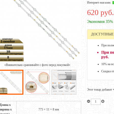
Интернет-магазин:
620 руб.
Экономия 35%
ДОСТУПНЫЕ
При полно
При по
руб.
10% на вс
«Внимательно сравнивайте с фото перед покупкой»
Скидка о
Этот товар добавит
Длина х
ирина х
775 × 11 × 8 мм