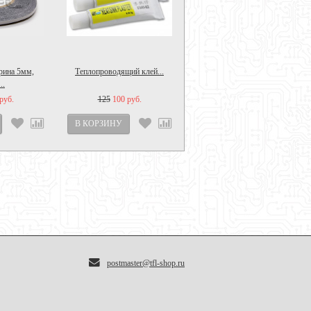
рина 5мм,
Теплопроводящий клей...
Термоскотч для LED...
..
руб.
125
100 руб.
1088
750 руб.
postmaster@tfl-shop.ru