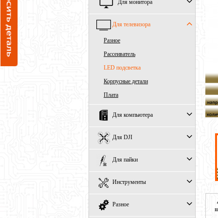
Для монитора
Для телевизора
Разное
Рассеиватель
LED подсветка
Корпусные детали
Плата
Для компьютера
Для DJI
Для пайки
Инструменты
Разное
ш