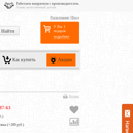
Работаем напрямую с производителем.
Только качественные детали
Регистрация
|
Вход
У Вас 1
подарок
подробнее
Как купить
Акции
Печать
87-63
б.
)
овка (+
200 руб.
)