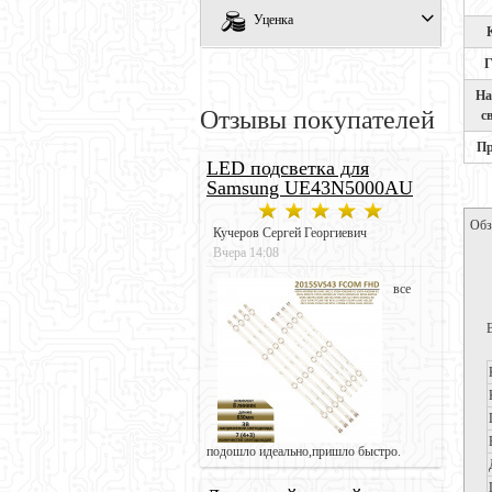
Уценка
Г
На
Отзывы покупателей
с
Пр
LED подсветка для
Samsung UE43N5000AU
Обз
Кучеров Сергей Георгиевич
Вчера 14:08
все
подошло идеально,пришло быстро.