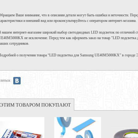
Обращаем Ваше внимание, что в описании детали могут быть ошибки и неточности. Пере
характеристики и внешний вид или проконсультируйтесь с оператором интернет-мгазина.
В нашем интернет-магазине широкий выбор светодиодных LED подсветок по отличной с
UE40M5000KX не исключение. Перед тем как оформить заказ на товар "LED подсветка
наших сотрудников.
Подробней о получении товара “LED подсветка для Samsung UE40M5000KX” в городе 
литься:
 ЭТИМ ТОВАРОМ ПОКУПАЮТ