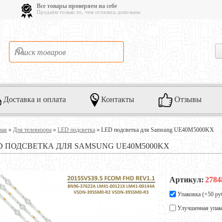
Все товары проверяем на себе
Продаём только то, чем остались довольны
Доставка и оплата
Контакты
Отзывы
ная
»
Для телевизора
»
LED подсветка
»
LED подсветка для Samsung UE40M5000KX
D ПОДСВЕТКА ДЛЯ SAMSUNG UE40M5000KX
Артикул:
2784
Упаковка (+
50 ру
Улучшенная упак