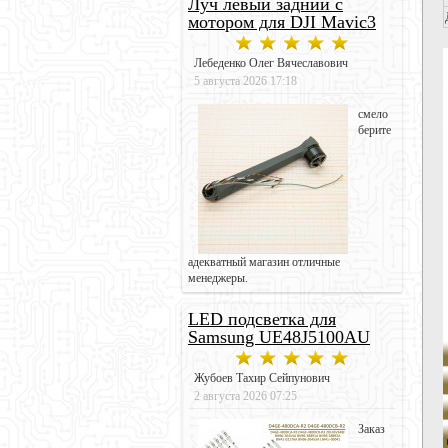
Луч левый задний с
мотором для DJI Mavic3
Лебеденко Олег Вячеславович
5 августа 2026 17:18
смело
берите
адекватный магазин отличные
менеджеры.
LED подсветка для
Samsung UE48J5100AU
Жубоев Тахир Сейпунович
2 августа 2026 07:25
Заказ