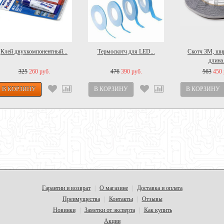
Клей двухкомпонентный...
Термоскотч для LED...
Скотч 3M, ши
длина.
325
260 руб.
476
390 руб.
563
450 
Гарантии и возврат
О магазине
Доставка и оплата
|
|
Преимущества
Контакты
Отзывы
|
|
Новинки
Заметки от эксперта
Как купить
|
|
Акции