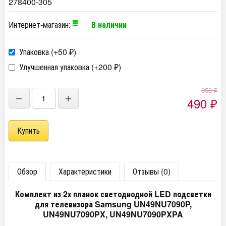
278400-305
Интернет-магазин:
В наличии
Упаковка (+
50
)
₽
Улучшенная упаковка (+
200
)
₽
853
₽
−
+
490
₽
Обзор
Характеристики
Отзывы (0)
Комплект из 2х планок светодиодной LED подсветки
для телевизора Samsung UN49NU7090P,
UN49NU7090PX, UN49NU7090PXPA