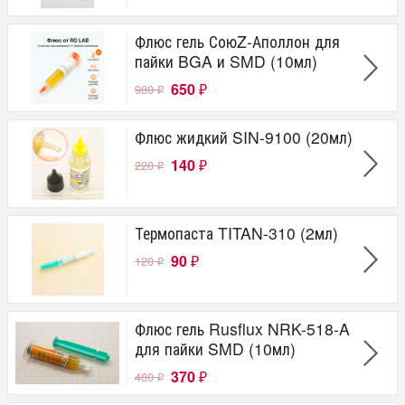
Флюс гель СоюZ-Аполлон для
пайки BGA и SMD (10мл)
650
980
₽
₽
Флюс жидкий SIN-9100 (20мл)
140
220
₽
₽
Термопаста TITAN-310 (2мл)
90
120
₽
₽
Флюс гель Rusflux NRK-518-A
для пайки SMD (10мл)
370
480
₽
₽