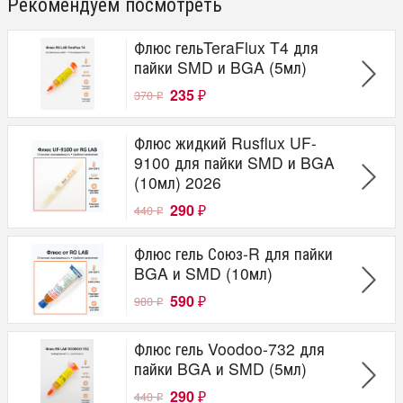
Рекомендуем посмотреть
Флюс гельTeraFlux T4 для
пайки SMD и BGA (5мл)
235
370
₽
₽
Флюс жидкий Rusflux UF-
9100 для пайки SMD и BGA
(10мл) 2026
290
440
₽
₽
Флюс гель Союз-R для пайки
BGA и SMD (10мл)
590
980
₽
₽
Флюс гель Voodoo-732 для
пайки BGA и SMD (5мл)
290
440
₽
₽