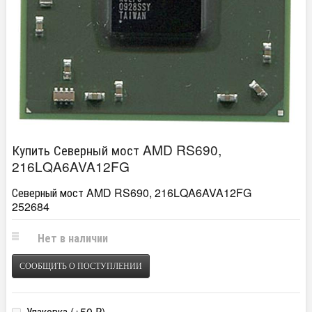
Купить Северный мост AMD RS690,
216LQA6AVA12FG
Северный мост AMD RS690, 216LQA6AVA12FG
252684
Нет в наличии
СООБЩИТЬ О ПОСТУПЛЕНИИ
Упаковка (+
50
)