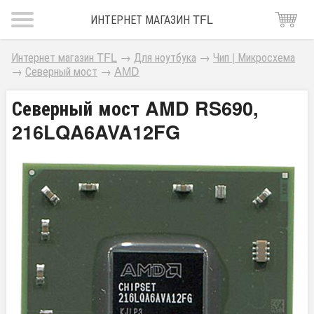
ИНТЕРНЕТ МАГАЗИН TFL
Интернет магазин TFL
→
Для ноутбука
→
Чип | Микросхема
→
Северный мост
→
AMD
Северный мост AMD RS690,
216LQA6AVA12FG