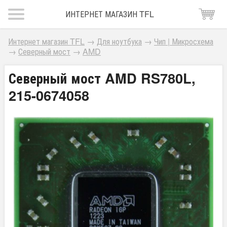
ИНТЕРНЕТ МАГАЗИН TFL
Интернет магазин TFL
→
Для ноутбука
→
Чип | Микросхема
→
Северный мост
→
AMD
Северный мост AMD RS780L,
215-0674058