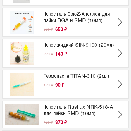
Флюс гель СоюZ-Аполлон для
пайки BGA и SMD (10мл)
650
980
₽
₽
Флюс жидкий SIN-9100 (20мл)
140
220
₽
₽
Термопаста TITAN-310 (2мл)
90
120
₽
₽
Флюс гель Rusflux NRK-518-A
для пайки SMD (10мл)
370
480
₽
₽