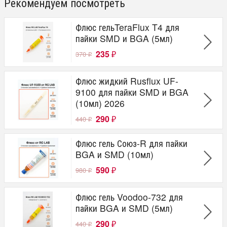
Рекомендуем посмотреть
Флюс гельTeraFlux T4 для
пайки SMD и BGA (5мл)
235
370
₽
₽
Флюс жидкий Rusflux UF-
9100 для пайки SMD и BGA
(10мл) 2026
290
440
₽
₽
Флюс гель Союз-R для пайки
BGA и SMD (10мл)
590
980
₽
₽
Флюс гель Voodoo-732 для
пайки BGA и SMD (5мл)
290
440
₽
₽