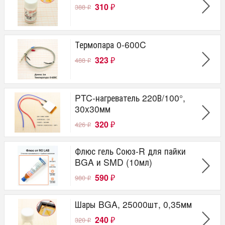
310
388
₽
₽
Термопара 0-600C
323
488
₽
₽
PTC-нагреватель 220В/100°,
30x30мм
320
426
₽
₽
Флюс гель Союз-R для пайки
BGA и SMD (10мл)
590
980
₽
₽
Шары BGA, 25000шт, 0,35мм
240
320
₽
₽