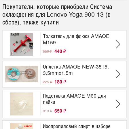
Покупатели, которые приобрели Система
охлаждения для Lenovo Yoga 900-13 (в
сборе), также купили
Толкатель для флюса AMAOE
M159
440
550
₽
₽
Оплетка AMAOE NEW-3515,
3.5mmx1.5m
180
225
₽
₽
Подставка AMAOE M60 для
пайки
650
813
₽
₽
Изопропиловый спирт в наборе