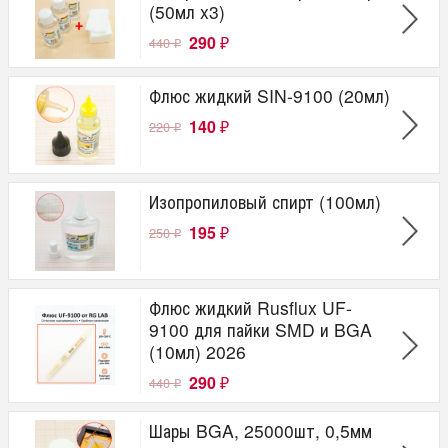
(50мл x3)
290
440
₽
₽
Флюс жидкий SIN-9100 (20мл)
140
220
₽
₽
Изопропиловый спирт (100мл)
195
250
₽
₽
Флюс жидкий Rusflux UF-
9100 для пайки SMD и BGA
(10мл) 2026
290
440
₽
₽
Шары BGA, 25000шт, 0,5мм