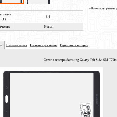
«Возможны разные ре
агональ
8.4"
(Т)
ачество
Новый
ор
Написать отзыв
Оплата и доставка
Гарантия и возврат
Стекло сенсора Samsung Galaxy Tab S 8.4 SM-T700