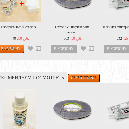
Изопропиловый спирт в...
Скотч 3M, ширина 5мм,
Клей для тачскрин
длина...
440
290 руб.
563
450 руб.
532
425 
ЕКОМЕНДУЕМ ПОСМОТРЕТЬ