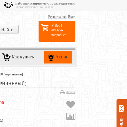
Работаем напрямую с производителем.
Только качественные детали
Регистрация
|
Вход
У Вас 1
подарок
подробнее
Как купить
Акции
00 (коричневый)
ОРИЧНЕВЫЙ)
Печать
00
б.
)