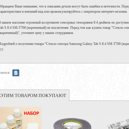
Обращаем Ваше внимание, что в описании детали могут быть ошибки и неточности. Пере
характеристики и внешний вид или проконсультируйтесь с оператором интернет-мгазина.
В нашем магазине огромный ассортимент сенсорных тачскринов 8.4 дюймов по доступно
Tab S 8.4 SM-T700 (коричневый) не исключение. Перед тем как купить товар "Стекло се
(коричневый)", уточните цену у наших сотрудников.
Подробней о получении товара “Стекло сенсора Samsung Galaxy Tab S 8.4 SM-T700 (кор
ут
.
литься:
 ЭТИМ ТОВАРОМ ПОКУПАЮТ