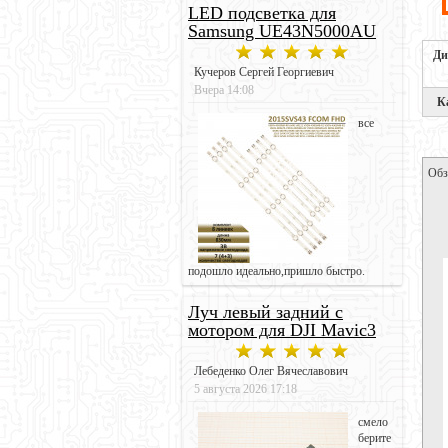
LED подсветка для
Samsung UE43N5000AU
Ди
Кучеров Сергей Георгиевич
Вчера 14:08
К
все
Обз
подошло идеально,пришло быстро.
Луч левый задний с
мотором для DJI Mavic3
Лебеденко Олег Вячеславович
5 августа 2026 17:18
смело
берите