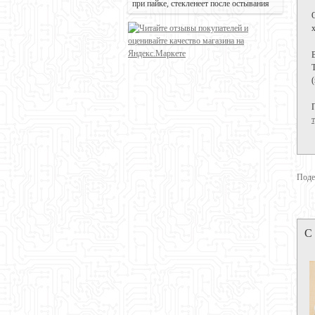
при пайке, стекленеет после остывания
т
Поде
С