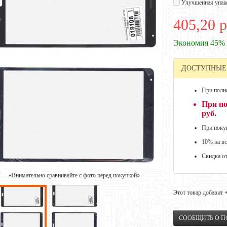
Улучшенная упак
405,20 р
Экономия 45%
ДОСТУПНЫЕ
При полно
При по
руб.
При покуп
10% на вс
Скидка о
«Внимательно сравнивайте с фото перед покупкой»
Этот товар добавит
СООБЩИТЬ О 