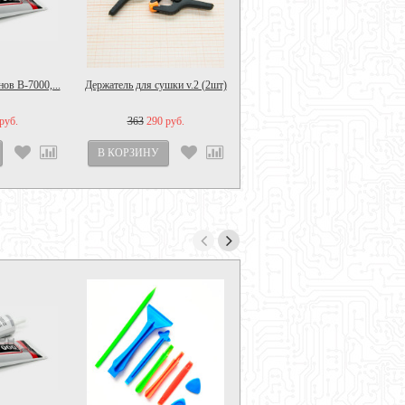
ов B-7000,...
Держатель для сушки v.2 (2шт)
руб.
363
290 руб.