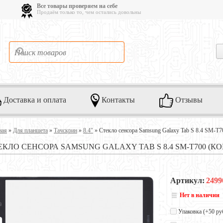
Все товары проверяем на себе
Продаём только то, чем остались довольны
Доставка и оплата
Контакты
Отзывы
ная
»
Для планшета
»
Тачскрин
»
8.4"
»
Стекло сенсора Samsung Galaxy Tab S 8.4 SM-T7
ЕКЛО СЕНСОРА SAMSUNG GALAXY TAB S 8.4 SM-T700 (К
Артикул:
2499
Нет в наличии
Упаковка (+
50 ру