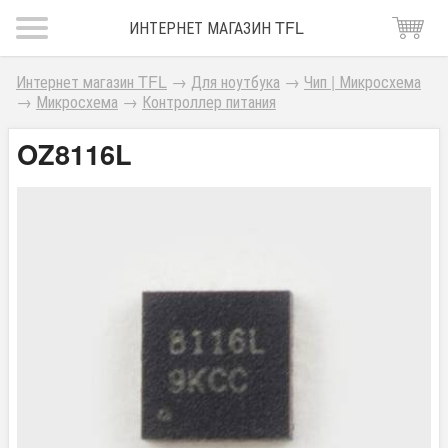
ИНТЕРНЕТ МАГАЗИН TFL
Интернет магазин TFL
→
Для ноутбука
→
Чип | Микросхема
→
Микросхема
→
Контроллер питания
OZ8116L