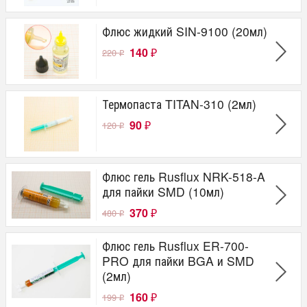
Флюс жидкий SIN-9100 (20мл)
140
220
₽
₽
Термопаста TITAN-310 (2мл)
90
120
₽
₽
Флюс гель Rusflux NRK-518-A
для пайки SMD (10мл)
370
480
₽
₽
Флюс гель Rusflux ER-700-
PRO для пайки BGA и SMD
(2мл)
160
199
₽
₽