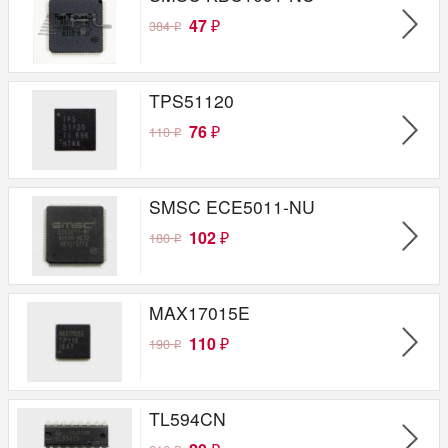
47
384
₽
₽
TPS51120
76
110
₽
₽
SMSC ECE5011-NU
102
180
₽
₽
MAX17015E
110
190
₽
₽
TL594CN