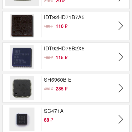
20
216
₽
₽
IDT92HD71B7A5
110
180
₽
₽
IDT92HD75B2X5
115
180
₽
₽
SH6960B E
285
480
₽
₽
SC471A
68
₽