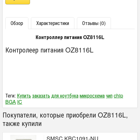
Обзор
Характеристики
Отзывы (0)
Контроллер питания OZ8116L
Контролеер питания OZ8116L
Теги:
Купить
заказать
для ноутбука
микросхема
чип
chip
BGA
IC
Покупатели, которые приобрели OZ8116L,
также купили
SMSC KBC1091-NU