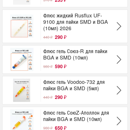
₽
₽
Флюс жидкий Rusflux UF-
9100 для пайки SMD и BGA
(10мл) 2026
290
440
₽
₽
Флюс гель Союз-R для пайки
BGA и SMD (10мл)
590
980
₽
₽
Флюс гель Voodoo-732 для
пайки BGA и SMD (5мл)
290
440
₽
₽
Флюс гель СоюZ-Аполлон для
пайки BGA и SMD (10мл)
650
980
₽
₽