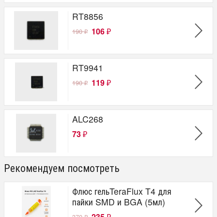
RT8856
106
190
₽
₽
RT9941
119
190
₽
₽
ALC268
73
₽
Рекомендуем посмотреть
Флюс гельTeraFlux T4 для
пайки SMD и BGA (5мл)
235
370