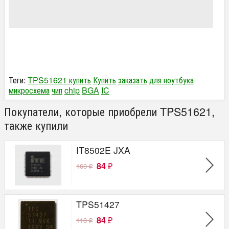
Теги:
TPS51621 купить
Купить
заказать
для ноутбука
микросхема
чип
chip
BGA
IC
Покупатели, которые приобрели TPS51621,
также купили
IT8502E JXA
84
160
₽
₽
TPS51427
84
118
₽
₽