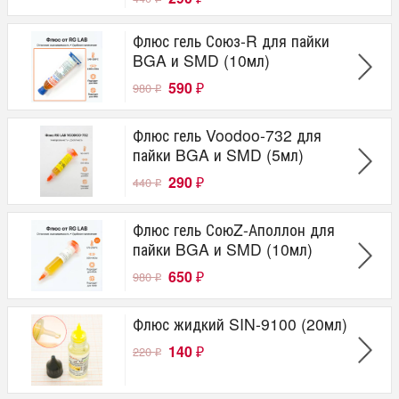
Флюс гель Союз-R для пайки
BGA и SMD (10мл)
590
980
₽
₽
Флюс гель Voodoo-732 для
пайки BGA и SMD (5мл)
290
440
₽
₽
Флюс гель СоюZ-Аполлон для
пайки BGA и SMD (10мл)
650
980
₽
₽
Флюс жидкий SIN-9100 (20мл)
140
220
₽
₽