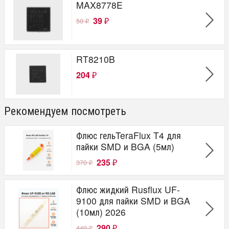
MAX8778E
39
50
₽
₽
RT8210B
204
₽
Рекомендуем посмотреть
Флюс гельTeraFlux T4 для
пайки SMD и BGA (5мл)
235
370
₽
₽
Флюс жидкий Rusflux UF-
9100 для пайки SMD и BGA
(10мл) 2026
290
440
₽
₽