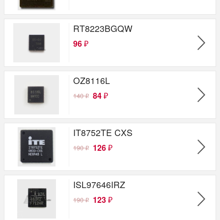
RT8223BGQW
96
₽
OZ8116L
84
140
₽
₽
IT8752TE CXS
126
190
₽
₽
ISL97646IRZ
123
190
₽
₽