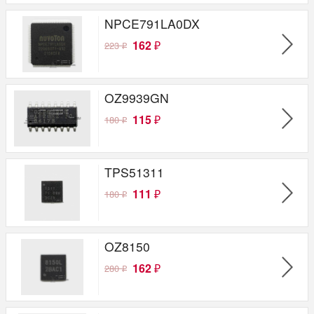
NPCE791LA0DX
162
223
₽
₽
OZ9939GN
115
180
₽
₽
TPS51311
111
180
₽
₽
OZ8150
162
280
₽
₽