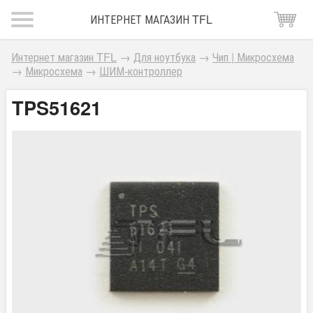
ИНТЕРНЕТ МАГАЗИН TFL
Интернет магазин TFL
→
Для ноутбука
→
Чип | Микросхема
→
Микросхема
→
ШИМ-контроллер
TPS51621