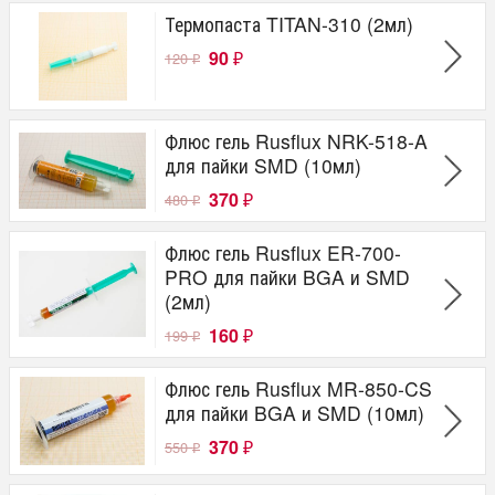
Термопаста TITAN-310 (2мл)
90
120
₽
₽
Флюс гель Rusflux NRK-518-A
для пайки SMD (10мл)
370
480
₽
₽
Флюс гель Rusflux ER-700-
PRO для пайки BGA и SMD
(2мл)
160
199
₽
₽
Флюс гель Rusflux MR-850-CS
для пайки BGA и SMD (10мл)
370
550
₽
₽