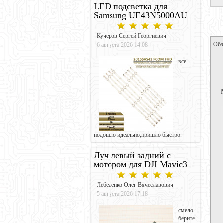
LED подсветка для
Samsung UE43N5000AU
Кучеров Сергей Георгиевич
Обз
6 августа 2026 14:08
все
подошло идеально,пришло быстро.
Луч левый задний с
мотором для DJI Mavic3
Лебеденко Олег Вячеславович
5 августа 2026 17:18
смело
берите