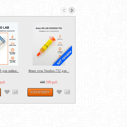
ХИТ продаж
ХИТ продаж
 для пайки...
Флюс гель Voodoo-732 для...
Флюс гель СоюZ-Аполлон
для...
руб.
440
290 руб.
980
650 руб.