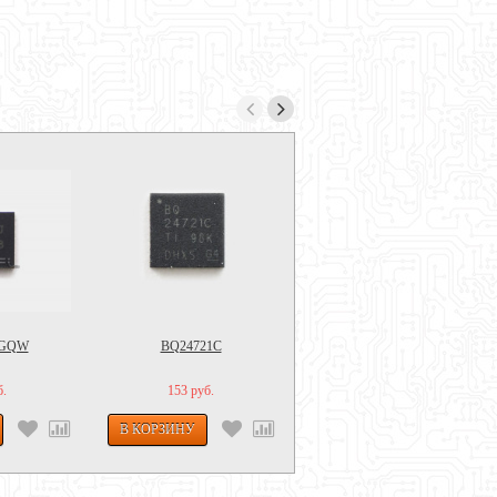
BGQW
BQ24721C
RT8856
б.
153 руб.
190
106 руб.