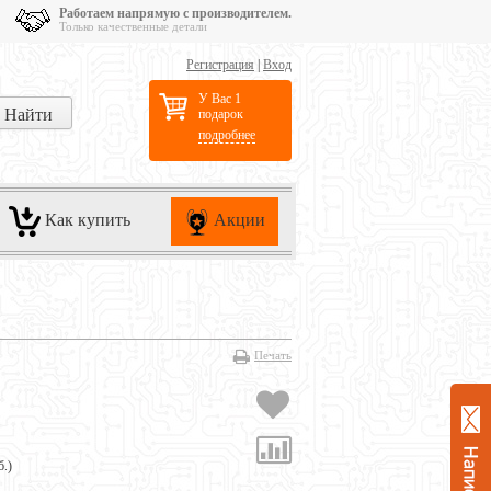
Работаем напрямую с производителем.
Только качественные детали
Регистрация
|
Вход
У Вас 1
подарок
подробнее
Как купить
Акции
Печать
б.
)