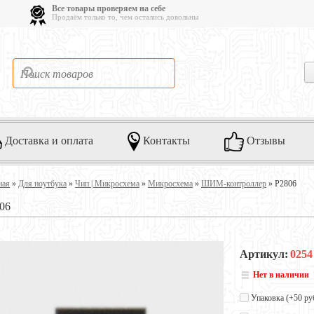
Все товары проверяем на себе
Продаём только то, чем остались довольны
Доставка и оплата
Контакты
Отзывы
ная
»
Для ноутбука
»
Чип | Микросхема
»
Микросхема
»
ШИМ-контроллер
»
P2806
06
Артикул:
0254
Нет в наличии
Упаковка (+
50 ру