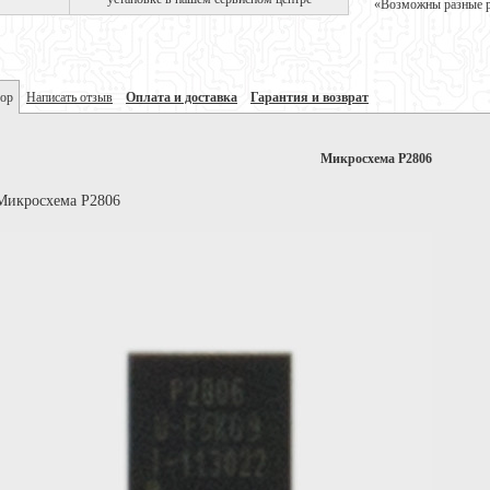
«Возможны разные ре
ор
Написать отзыв
Оплата и доставка
Гарантия и возврат
Микросхема P2806
Микросхема P2806