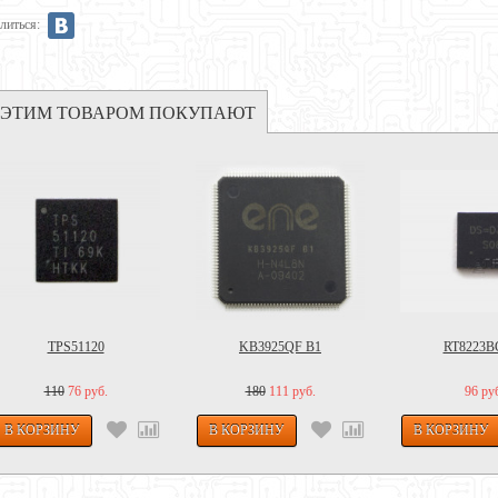
литься:
 ЭТИМ ТОВАРОМ ПОКУПАЮТ
TPS51120
KB3925QF B1
RT8223
110
76 руб.
180
111 руб.
96 ру