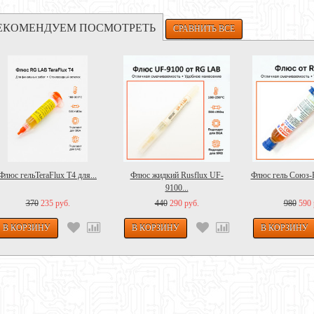
ЕКОМЕНДУЕМ ПОСМОТРЕТЬ
Флюс гельTeraFlux T4 для...
Флюс жидкий Rusflux UF-
Флюс гель Союз-R
9100...
370
235 руб.
440
290 руб.
980
590 