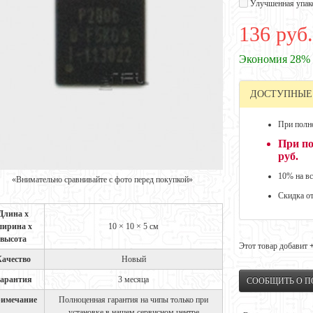
Улучшенная упак
136 руб.
Экономия 28%
ДОСТУПНЫЕ
При полно
При по
руб.
10% на вс
«Внимательно сравнивайте с фото перед покупкой»
Скидка о
Длина х
ирина х
10 × 10 × 5 см
высота
Этот товар добавит
Качество
Новый
арантия
3 месяца
СООБЩИТЬ О 
имечание
Полноценная гарантия на чипы только при
установке в нашем сервисном центре