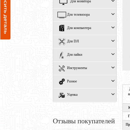
Для монитора
Для телевизора
Для компьютера
Для DJI
Для пайки
Инструменты
Разное
ш
Уценка
Г
Отзывы покупателей
Пр