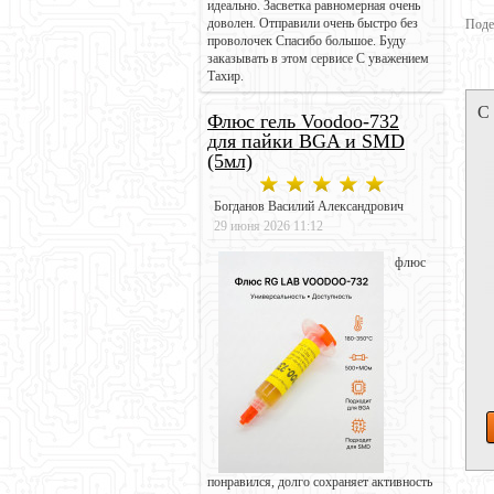
идеально. Засветка равномерная очень
доволен. Отправили очень быстро без
Поде
проволочек Спасибо большое. Буду
заказывать в этом сервисе С уважением
Тахир.
С
Флюс гель Voodoo-732
для пайки BGA и SMD
(5мл)
Богданов Василий Александрович
29 июня 2026 11:12
флюс
понравился, долго сохраняет активность