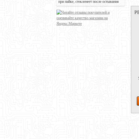
при пайке, стекленеет после остывания
Р