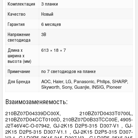
Комплектация
3 планки
Качество
Новый
Гарантия
6 месяцев
Напряжение
3В
светодиода
Длина х
613 × 18 × 7
ширина х
высота (мм)
Примечание
по 7 светодиодов на планке
Для Бренда
AOC, Haier, LG, Panasonic, Philips, SHARP,
Skyworth, Sony, Guanjie, INSIG, Pioneer
Взаимозаменяемость:
210BZ07D04339DC00X, 210BZ07D0433T0700L,
210BZ07D04CCT0100D, 210BZ07D0B33TCC00E, 4905-
J2T46V4C-O-07942, GJ-2K15 D2P5-315 D307-V1 , GJ-
2K15 D2P5-315 D307-V1.1 , GJ-2K15 D2P5-315 D307-
V3.1, GJ-D2P5 2K15-315 D307-V3 , GJ-D2P5 2К15-315