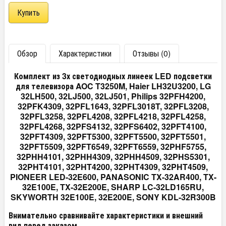
Обзор
Характеристики
Отзывы (0)
Комплект из 3х светодиодных линеек LED подсветки
для телевизора AOC T3250M, Haier LH32U3200, LG
32LH500, 32LJ500, 32LJ501, Philips 32PFH4200,
32PFK4309, 32PFL1643, 32PFL3018T, 32PFL3208,
32PFL3258, 32PFL4208, 32PFL4218, 32PFL4258,
32PFL4268, 32PFS4132, 32PFS6402, 32PFT4100,
32PFT4309, 32PFT5300, 32PFT5500, 32PFT5501,
32PFT5509, 32PFT6549, 32PFT6559, 32PHF5755,
32PHH4101, 32PHH4309, 32PHH4509, 32PHS5301,
32PHT4101, 32PHT4200, 32PHT4309, 32PHT4509,
PIONEER LED-32E600, PANASONIC TX-32AR400, TX-
32E100E, TX-32E200E, SHARP LC-32LD165RU,
SKYWORTH 32E100E, 32E200E, SONY KDL-32R300B
Внимательно сравнивайте характеристики и внешний
вид перед заказом