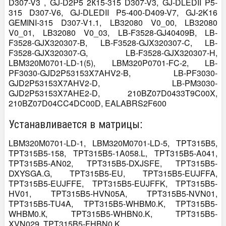
D307-V3 , GJ-D2P5 2К15-315 D307-V3, GJ-DLEDII P5-
315 D307-V6, GJ-DLEDII P5-400-D409-V7, GJ-2K16
GEMINI-315 D307-V1.1, LB32080 V0_00, LB32080
V0_01, LB32080 V0_03, LB-F3528-GJ40409B, LB-
F3528-GJX320307-B, LB-F3528-GJX320307-C, LB-
F3528-GJX320307-G, LB-F3528-GJX320307-H,
LBM320M0701-LD-1(5), LBM320P0701-FC-2, LB-
PF3030-GJD2P53153X7AHV2-B, LB-PF3030-
GJD2P53153X7AHV2-D, LB-PM3030-
GJD2P53153X7AHE2-D, 210BZ07D0433T9C00X,
210BZ07D04CC4DC00D, EALABRS2F600
Устанавливается в матрицы:
LBM320M0701-LD-1, LBM320M0701-LD-5, TPT315B5,
TPT315B5-158, TPT315B5-1A058.L, TPT315B5-A041,
TPT315B5-AN02, TPT315B5-DXJSFE, TPT315B5-
DXYSGA.G, TPT315B5-EU, TPT315B5-EUJFFA,
TPT315B5-EUJFFE, TPT315B5-EUJFFK, TPT315B5-
HV01, TPT315B5-HVN05A, TPT315B5-NVN01,
TPT315B5-TU4A, TPT315B5-WHBM0.K, TPT315B5-
WHBM0.К, TPT315B5-WHBN0.K, TPT315B5-
XVN029, TPT315B5-FHBN0.K