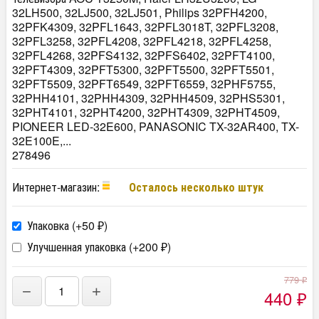
32LH500, 32LJ500, 32LJ501, Philips 32PFH4200,
32PFK4309, 32PFL1643, 32PFL3018T, 32PFL3208,
32PFL3258, 32PFL4208, 32PFL4218, 32PFL4258,
32PFL4268, 32PFS4132, 32PFS6402, 32PFT4100,
32PFT4309, 32PFT5300, 32PFT5500, 32PFT5501,
32PFT5509, 32PFT6549, 32PFT6559, 32PHF5755,
32PHH4101, 32PHH4309, 32PHH4509, 32PHS5301,
32PHT4101, 32PHT4200, 32PHT4309, 32PHT4509,
PIONEER LED-32E600, PANASONIC TX-32AR400, TX-
32E100E,...
278496
Интернет-магазин:
Осталось несколько штук
Упаковка (+
50
)
₽
Улучшенная упаковка (+
200
)
₽
779
₽
−
+
440
₽