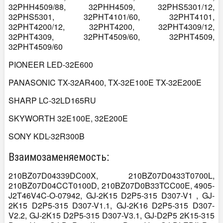
32PHH4509/88, 32PHH4509, 32PHS5301/12,
32PHS5301, 32PHT4101/60, 32PHT4101,
32PHT4200/12, 32PHT4200, 32PHT4309/12,
32PHT4309, 32PHT4509/60, 32PHT4509,
32PHT4509/60
PIONEER LED-32E600
PANASONIC TX-32AR400, TX-32E100E TX-32E200E
SHARP LC-32LD165RU
SKYWORTH 32E100E, 32E200E
SONY KDL-32R300B
Взаимозаменяемость:
210BZ07D04339DC00X, 210BZ07D0433T0700L,
210BZ07D04CCT0100D, 210BZ07D0B33TCC00E, 4905-
J2T46V4C-O-07942, GJ-2K15 D2P5-315 D307-V1 , GJ-
2K15 D2P5-315 D307-V1.1, GJ-2K16 D2P5-315 D307-
V2.2, GJ-2K15 D2P5-315 D307-V3.1, GJ-D2P5 2K15-315