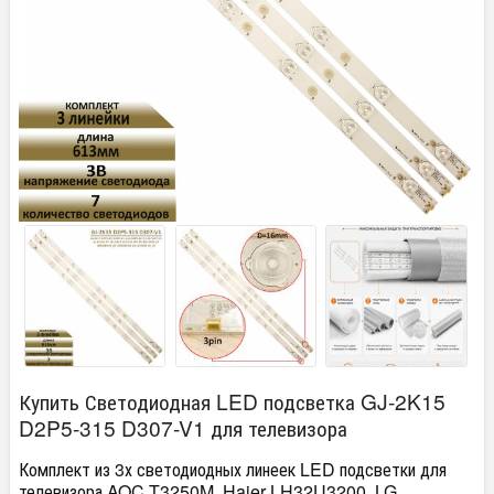
Купить Светодиодная LED подсветка GJ-2K15
D2P5-315 D307-V1 для телевизора
Комплект из 3х светодиодных линеек LED подсветки для
телевизора AOC T3250M, Haier LH32U3200, LG