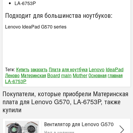
LA-6753P
Подходит для большинства ноутбуков:
Lenovo IdeaPad G570 series
Теги:
Купить
заказать
Плата
для ноутбука
Lenovo
IdeaPad
Леново
Материнская
Board
main
Mother
Основная
главная
LA-6753P
Покупатели, которые приобрели Материнская
плата для Lenovo G570, LA-6753P, также
купили
Вентилятор для Lenovo G570
Нет в наличии