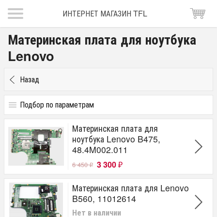
ИНТЕРНЕТ МАГАЗИН TFL
Материнская плата для ноутбука
Lenovo
Назад
Подбор по параметрам
Для Бренда
Материнская плата для
Lenovo
ноутбука Lenovo B475,
48.4M002.011
Socket CPU
3 300
6 450
Socket FS1
₽
₽
Socket G3 (PGA947)
Socket LGA1155
Материнская плата для Lenovo
Socket LGA1366
B560, 11012614
Socket PGA989
Нет в наличии
Socket S1