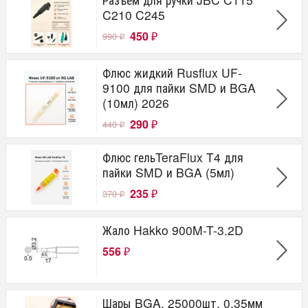
C210 C245
450
990
₽
₽
Флюс жидкий Rusflux UF-
9100 для пайки SMD и BGA
(10мл) 2026
290
440
₽
₽
Флюс гельTeraFlux T4 для
пайки SMD и BGA (5мл)
235
370
₽
₽
Жало Hakko 900M-T-3.2D
556
₽
Шары BGA, 25000шт, 0,35мм