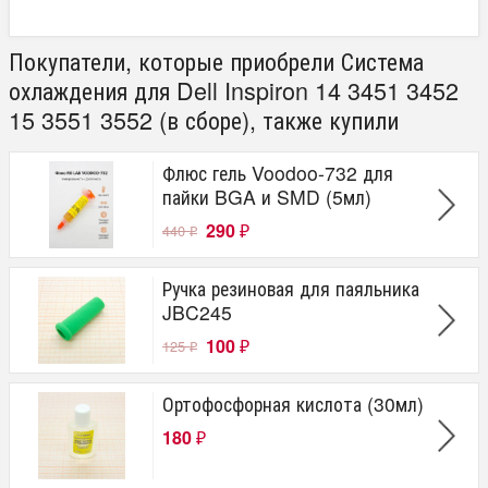
Покупатели, которые приобрели Система
охлаждения для Dell Inspiron 14 3451 3452
15 3551 3552 (в сборе), также купили
Флюс гель Voodoo-732 для
пайки BGA и SMD (5мл)
290
440
₽
₽
Ручка резиновая для паяльника
JBC245
100
125
₽
₽
Ортофосфорная кислота (30мл)
180
₽