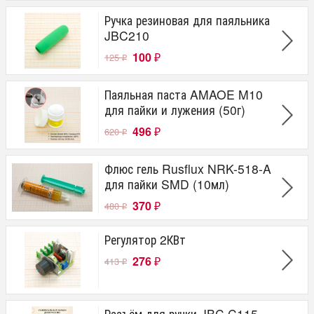
Ручка резиновая для паяльника
JBC210
100
125
₽
₽
Паяльная паста AMAOE M10
для пайки и лужения (50г)
496
620
₽
₽
Флюс гель Rusflux NRK-518-A
для пайки SMD (10мл)
370
480
₽
₽
Регулятор 2КВт
276
413
₽
₽
Разъём для ручки JBC C115